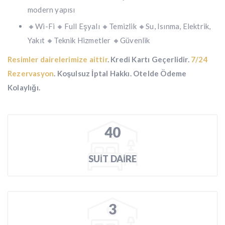
modern yapısı
🔸️Wi-Fi 🔸️Full Eşyalı 🔸️Temizlik 🔸️Su, Isınma, Elektrik,
Yakıt 🔸️Teknik Hizmetler 🔸️Güvenlik
Resimler dairelerimize aittir
. Kredi Kartı Geçerlidir.
7/24
Rezervasyon
. Koşulsuz İptal Hakkı. Otelde Ödeme
Kolaylığı.
40
SUİT DAİRE
3