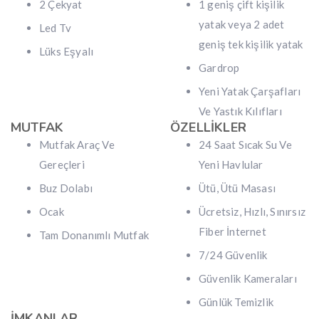
2 Çekyat
1 geniş çift kişilik
yatak veya 2 adet
Led Tv
geniş tek kişilik yatak
Lüks Eşyalı
Gardrop
Yeni Yatak Çarşafları
Ve Yastık Kılıfları
MUTFAK
ÖZELLİKLER
Mutfak Araç Ve
24 Saat Sıcak Su Ve
Gereçleri
Yeni Havlular
Buz Dolabı
Ütü, Ütü Masası
Ocak
Ücretsiz, Hızlı, Sınırsız
Fiber İnternet
Tam Donanımlı Mutfak
7/24 Güvenlik
Güvenlik Kameraları
Günlük Temizlik
İMKANLAR