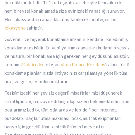
öncelikli hedefidir. 1+1 full eşyalı daireleriyle hem ailecek
hem bireysel konaklamada size evinizdeki rahatlığı sunuyor.
Her lokasyondan rahatlıkla ulaşılabilecek muhteşem bir
lokasyona
sahiptir.
Güvenilir ve hijyenik konaklama imkanını kendine ilke edinmiş
konaklama tesisidir. En yeni yalıtım olanakları kullanılıp sessiz
ve huzurlu bir konaklama için gereken her şey düşünülmüştür.
Toplam
24 daireden
oluşan
Veda Palace Rezidans
‘ta her türlü
konaklama planlarınızda ihtiyacınızı karşılamaya yönelik tüm
araç ve gereçler bulunmaktadır.
Tesisimizdeki her şey siz değerli misafirlerimizi düşünerek
rahatlığınız için dizayn edilmiş olup sizleri beklemektedir. Tüm
odalarımız Lcd tv, tüm odalarda ve lobide fiber internet,
buzdolabı, saç kurutma makinası, ocak, mutfak ekipmanları,
banyo için gerekli tüm temizlik ürünleri mevcuttur.